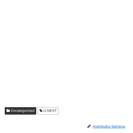
Uncategorized
U-NEXT
manpuku-kansou